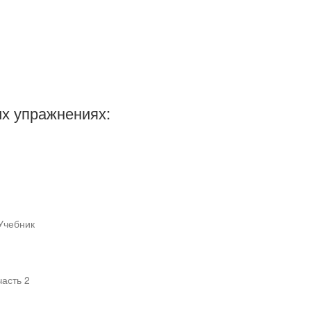
х упражнениях:
Учебник
часть 2