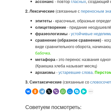
ассонанс
- повтор
гласных
, создающий 
2. Лексические
(связанные с
переносным зн
эпитеты
- красочные, образные опреде
олицетворение
- придание неодушевлё
фразеологизмы
-
устойчивые неделимы
сравнение (образное сравнение)
- ко
виде сравнительного оборота, начинающ
бабочка.
метафора -
это перенос названия одног
(Краюшка хлеба называет месяц)
архаизмы
-
устаревшие слова
.
Персто
3. Синтаксические
(связанные со
словосоче
Советуем посмотреть: