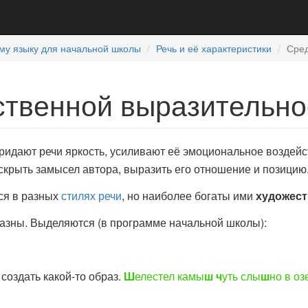
му языку для начальной школы
Речь и её характеристики
Сред
ственной выразительно
идают речи яркость, усиливают её эмоциональное воздейс
крыть замысел автора, выразить его отношение и позицию
ся в разных
стилях речи
, но наиболее богаты ими
художес
азны. Выделяются (в программе начальной школы):
 создать какой-то образ.
Ш
елестел камы
ш
ч
уть слы
ш
но в оз