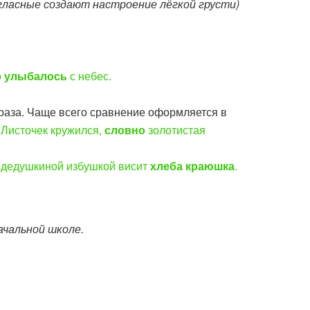
гласные создают настроение лёгкой грусти)
о
улыбалось
с небес.
браза. Чаще всего сравнение оформляется в
.
Листочек кружился,
словно
золотистая
 дедушкиной избушкой висит
хлеба краюшка
.
ачальной школе.