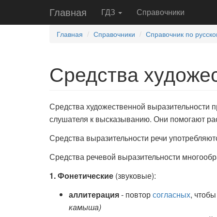
Главная
ГДЗ
Справочники
Главная
Справочники
Справочник по русско
Средства художе
Средства художественной выразительности пр
слушателя к высказыванию. Они помогают рас
Средства выразительности речи употребляют
Средства речевой выразительности многообр
1. Фонетические
(звуковые):
аллитерация
- повтор
согласных
, чтобы
камыша)