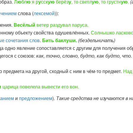
образ.
Л
ю
бл
ю
я р
у
сск
ую
берёз
у
, то светл
ую
, то грустн
ую
.
(
ачением
слова (
лексемой
)):
ления.
Весёлый
ветер раздувал паруса.
нному объекту свойства одушевлённых.
Солнышко ласков
е сочетания слов
.
Бить баклуши.
(бездельничать)
гда одно явление сопоставляется с другим для получения о
егося с союзов:
как, точно, словно, будто, как будто, что
о предмета на другой, сходный с ним в чём-то предмет.
Над
м
царица повелела вывести его вон.
танием
и
предложением
).
Такие средства не изучаются в н