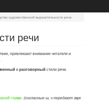
ства художественной выразительности речи
сти речи
твие, привлекают внимание читателя и
.
твенный
и
разговорный
стили речи.
ерной глу
ш
и.
(согласные ш, ч передают звук